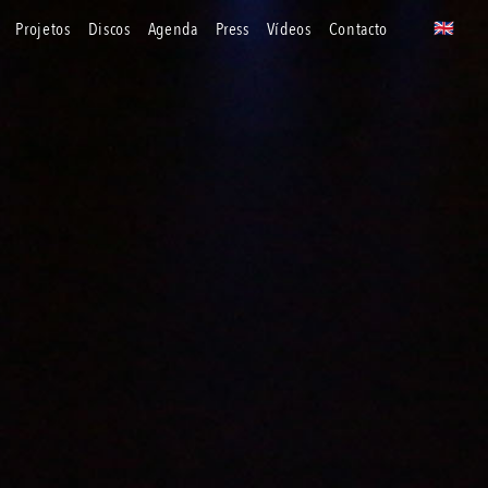
projetos
discos
agenda
press
vídeos
contacto
🇬🇧
uk