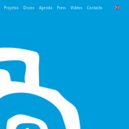
projetos
discos
agenda
press
vídeos
contacto
🇬🇧
uk