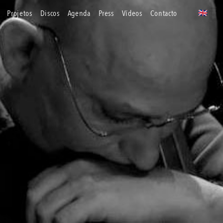
projetos
discos
agenda
press
vídeos
contacto
🇬🇧
uk