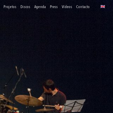
projetos
discos
agenda
press
vídeos
contacto
🇬🇧
uk