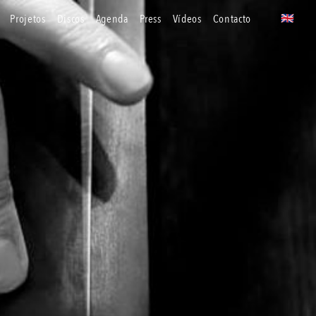
projetos
discos
agenda
press
vídeos
contacto
🇬🇧
uk