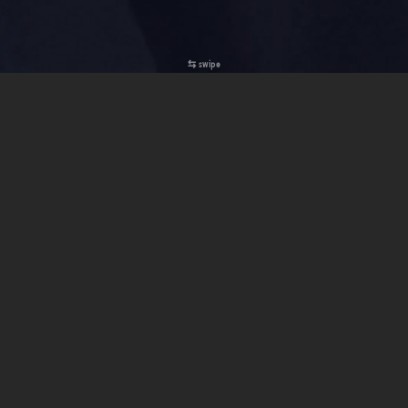
⇆ swipe
press | reviews
DISTOPIA É Um Dos Quatro Nomeados Para
Melhor Álbum
Jazz
Nos Prémios Play 2026
O
DISTOPIA
, do meu trio, está nomeado para os
Prémios Play 2026
,
na categoria de
Melhor Álbum de Jazz
.
DISTOPIA | Miguel Ângelo trio (2025)