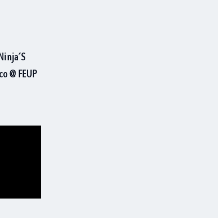
Ninja´s
sco @ FEUP