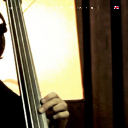
projetos
discos
agenda
press
vídeos
contacto
🇬🇧
uk