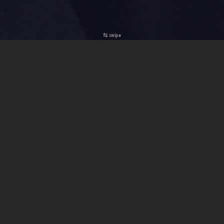
⇆ swipe
press | reviews
DISTOPIA É Um Dos Quatro Nomeados Para
Melhor Álbum
Jazz
Nos Prémios Play 2026
O
DISTOPIA
, do meu trio, está nomeado para os
Prémios Play 2026
,
na categoria de
Melhor Álbum de Jazz
.
DISTOPIA | Miguel Ângelo trio (2025)